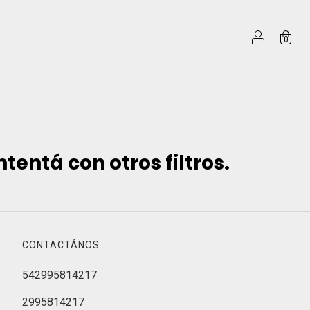
0
entá con otros filtros.
CONTACTÁNOS
542995814217
2995814217