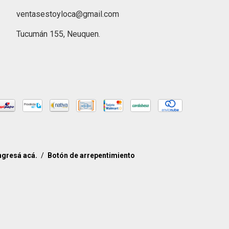
ventasestoyloca@gmail.com
Tucumán 155, Neuquen.
ngresá acá.
/
Botón de arrepentimiento