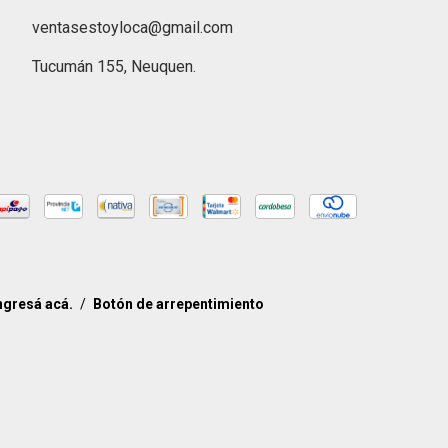
ventasestoyloca@gmail.com
Tucumán 155, Neuquen.
ngresá acá.
/
Botón de arrepentimiento