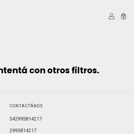
0
entá con otros filtros.
CONTACTÁNOS
542995814217
2995814217