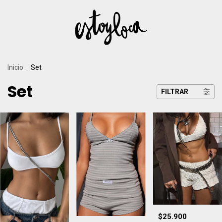
Inicio
.
Set
Set
FILTRAR
$25.900